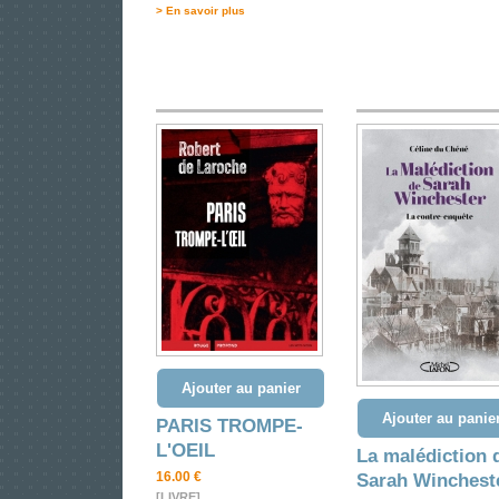
> En savoir plus
Ajouter au panier
Ajouter au panie
PARIS TROMPE-
L'OEIL
La malédiction 
16.00 €
Sarah Winchest
[LIVRE]