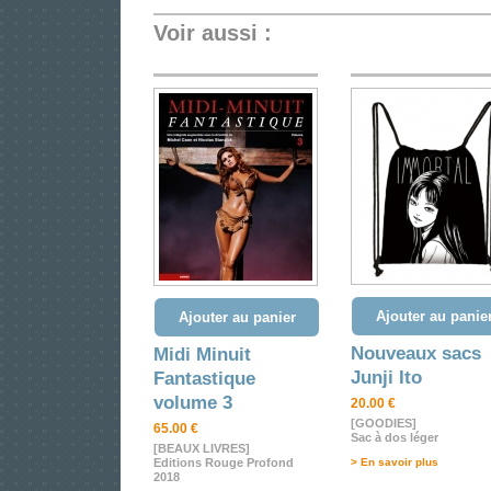
Voir aussi :
Ajouter au panie
Ajouter au panier
Nouveaux sacs
Midi Minuit
Junji Ito
Fantastique
volume 3
20.00 €
[GOODIES]
65.00 €
Sac à dos léger
[BEAUX LIVRES]
Editions Rouge Profond
> En savoir plus
2018