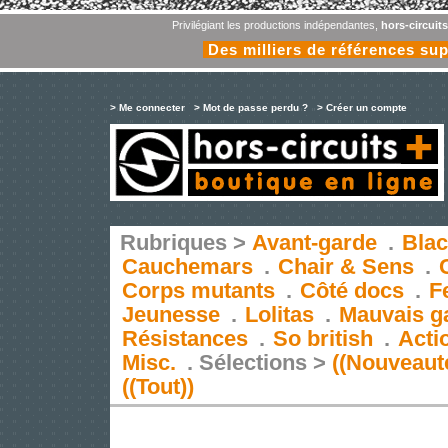
Privilégiant les productions indépendantes,
hors-circuit
Des milliers de références su
> Me connecter
> Mot de passe perdu ?
> Créer un compte
Rubriques >
Avant-garde
.
Blac
Cauchemars
.
Chair & Sens
.
Corps mutants
.
Côté docs
.
F
Jeunesse
.
Lolitas
.
Mauvais g
Résistances
.
So british
.
Acti
Misc.
.
Sélections >
((Nouveaut
((Tout))