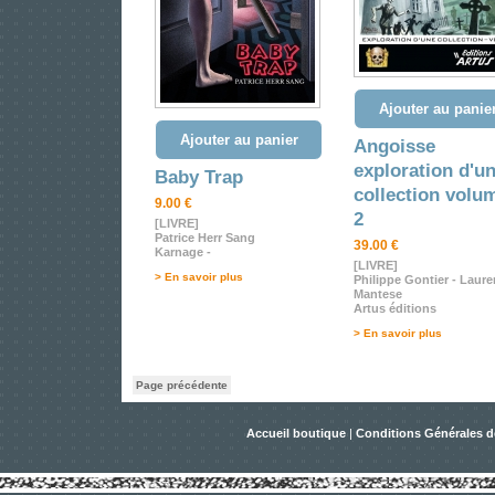
Ajouter au panie
Ajouter au panier
Angoisse
exploration d'u
Baby Trap
collection volu
9.00 €
2
[LIVRE]
Patrice Herr Sang
39.00 €
Karnage -
[LIVRE]
> En savoir plus
Philippe Gontier - Laure
Mantese
Artus éditions
> En savoir plus
Page précédente
Accueil boutique
|
Conditions Générales d