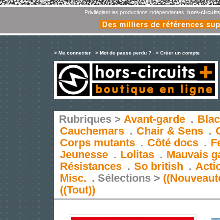
Privilégiant les productions indépendantes,
hors-circuit
Des milliers de références su
> Me connecter
> Mot de passe perdu ?
> Créer un compte
Rubriques >
Avant-garde
.
Blac
Cauchemars
.
Chair & Sens
.
Corps mutants
.
Côté docs
.
F
Jeunesse
.
Lolitas
.
Mauvais g
Résistances
.
So british
.
Acti
Misc.
.
Sélections >
((Nouveaut
((Tout))