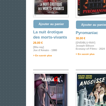
Ajouter au panier
Ajouter au panie
La nuit érotique
Pyromaniac
des morts-vivants
30.00 €
26.00 €
[DVD/BLU-RAY]
Joseph Ellison
[Blu-ray]
Ecstasy-of-Films - 2024
Joe d'Amato - 1980
> En savoir plus
> En savoir plus