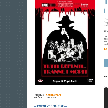
T
i
[D
Pup
Ita
100 
Dant
ari
s'e
gia
16.
En 
Ban
Rubrique :
Cauchemars
Référence : HC1898