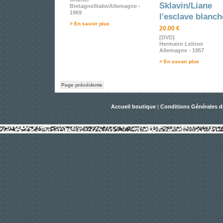
Sklavin/Liane
Bretagne/Italie/Allemagne -
1969
l'esclave blanch
> En savoir plus
20.00 €
[DVD]
Hermann Leitner
Allemagne - 1957
> En savoir plus
Page précédente
Accueil boutique
|
Conditions Générales d