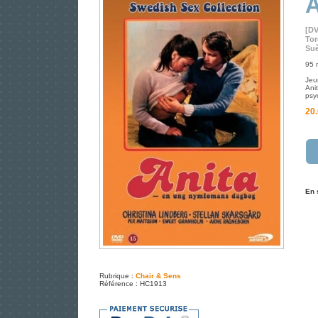
A
[D
To
Suè
95 
Jeu
Ani
psy
20.
En 
Rubrique :
Chair & Sens
Référence : HC1913