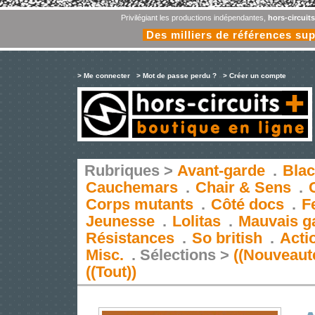
Privilégiant les productions indépendantes,
hors-circuit
Des milliers de références su
> Me connecter
> Mot de passe perdu ?
> Créer un compte
Rubriques >
Avant-garde
.
Blac
Cauchemars
.
Chair & Sens
.
Corps mutants
.
Côté docs
.
F
Jeunesse
.
Lolitas
.
Mauvais g
Résistances
.
So british
.
Acti
Misc.
.
Sélections >
((Nouveaut
((Tout))