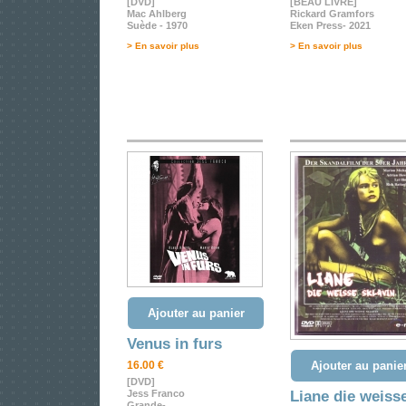
[DVD]
[BEAU LIVRE]
Mac Ahlberg
Rickard Gramfors
Suède - 1970
Eken Press- 2021
> En savoir plus
> En savoir plus
Ajouter au panier
Venus in furs
16.00 €
Ajouter au panie
[DVD]
Jess Franco
Liane die weiss
Grande-