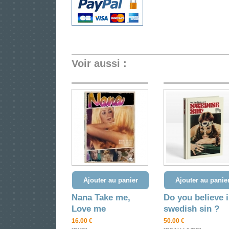
Voir aussi :
Ajouter au panier
Ajouter au panie
Nana Take me,
Do you believe 
Love me
swedish sin ?
16.00 €
50.00 €