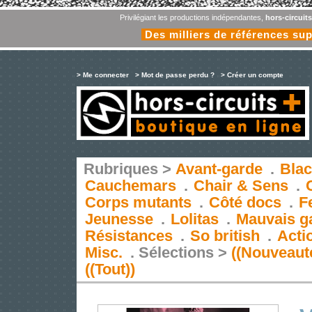
Privilégiant les productions indépendantes,
hors-circuit
Des milliers de références su
> Me connecter
> Mot de passe perdu ?
> Créer un compte
Rubriques >
Avant-garde
.
Blac
Cauchemars
.
Chair & Sens
.
Corps mutants
.
Côté docs
.
F
Jeunesse
.
Lolitas
.
Mauvais g
Résistances
.
So british
.
Acti
Misc.
.
Sélections >
((Nouveaut
((Tout))