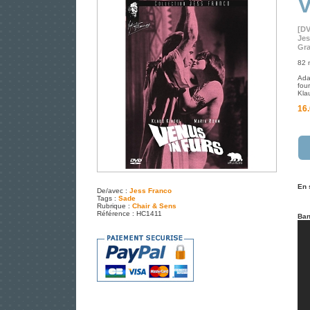
V
[D
Jes
Gra
82 
Ada
four
Kla
16.
En 
De/avec :
Jess Franco
Tags :
Sade
Rubrique :
Chair & Sens
Référence : HC1411
Ban