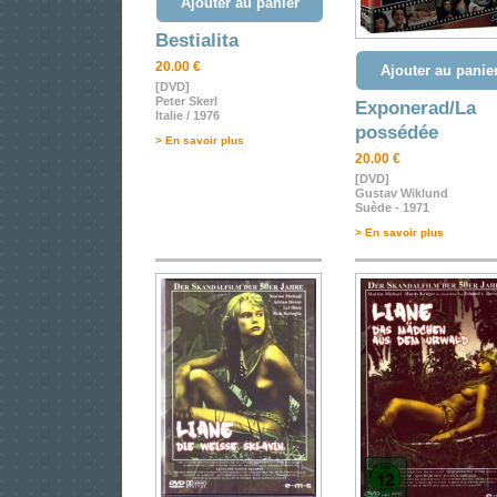
Ajouter au panier
Bestialita
20.00 €
Ajouter au panie
[DVD]
Peter Skerl
Exponerad/La
Italie / 1976
possédée
> En savoir plus
20.00 €
[DVD]
Gustav Wiklund
Suède - 1971
> En savoir plus