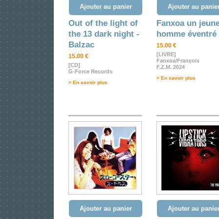
Ajouter au panier
Ajouter au panie
Out of the light of
Fanxoa un jeun
the 13 dark night -
homme éventré
Balzac
15.00 €
[LIVRE]
15.00 €
Fanxoa/François
[CD]
F.Z.M. 2024
G-Force Records
> En savoir plus
> En savoir plus
Ajouter au panier
Ajouter au panie