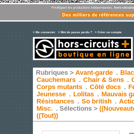
Privilégiant les productions indépendantes,
hors-circuit
Des milliers de références su
> Me connecter
> Mot de passe perdu ?
> Créer un compte
Rubriques >
Avant-garde
.
Blac
Cauchemars
.
Chair & Sens
.
Corps mutants
.
Côté docs
.
F
Jeunesse
.
Lolitas
.
Mauvais g
Résistances
.
So british
.
Acti
Misc.
.
Sélections >
((Nouveaut
((Tout))