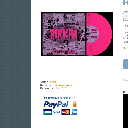
R
[VI
La 
201
25 c
Le 
don
Arc
rep
8.0
En 
Tags :
Punk
Rubrique :
Combat rock
Référence : HC1303
Ban