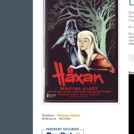
L
[D
And
Fra
97 
Un 
suè
con
dis
Ban
Rubrique :
Femmes fatales
Référence : HC1549