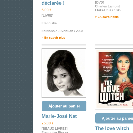
déclarée !
[DVD]
Charles Lamont
5.00 €
Etats-Unis / 1945
[LIVRE]
> En savoir plus
Franciska
Editions du Sichuan / 2008
> En savoir plus
Ajouter au panier
Marie-José Nat
Ajouter au panie
25.00 €
The love witch
[BEAUX LIVRES]
Françoise Piazza