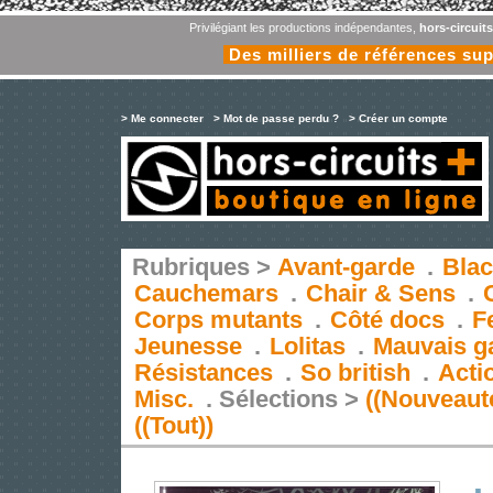
Privilégiant les productions indépendantes,
hors-circuit
Des milliers de références su
> Me connecter
> Mot de passe perdu ?
> Créer un compte
Rubriques >
Avant-garde
.
Blac
Cauchemars
.
Chair & Sens
.
Corps mutants
.
Côté docs
.
F
Jeunesse
.
Lolitas
.
Mauvais g
Résistances
.
So british
.
Acti
Misc.
.
Sélections >
((Nouveaut
((Tout))