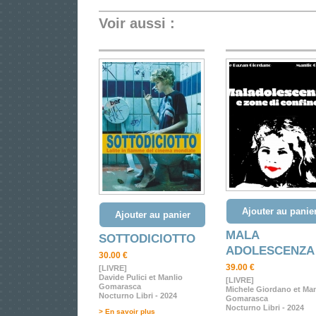
Voir aussi :
Ajouter au panie
Ajouter au panier
MALA
SOTTODICIOTTO
ADOLESCENZA
30.00 €
39.00 €
[LIVRE]
Davide Pulici et Manlio
[LIVRE]
Gomarasca
Michele Giordano et Man
Nocturno Libri - 2024
Gomarasca
Nocturno Libri - 2024
> En savoir plus