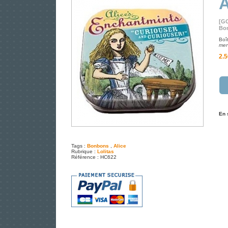
A
[G
Bo
Boît
merv
2.5
En 
Tags :
Bonbons
,
Alice
Rubrique :
Lolitas
Référence : HC622