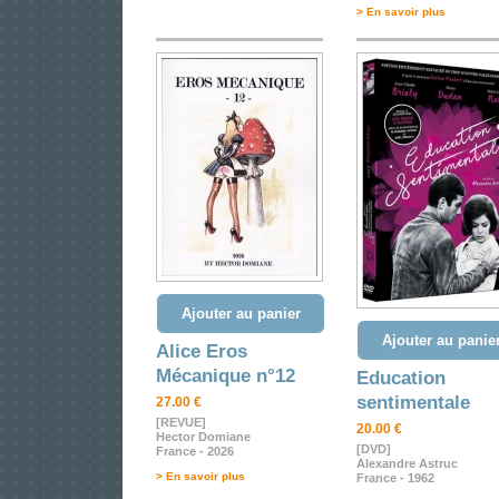
> En savoir plus
Ajouter au panier
Ajouter au panie
Alice Eros
Mécanique n°12
Education
sentimentale
27.00 €
[REVUE]
20.00 €
Hector Domiane
[DVD]
France - 2026
Alexandre Astruc
> En savoir plus
France - 1962