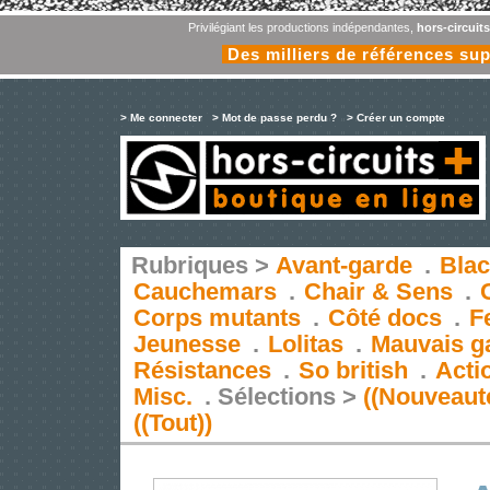
Privilégiant les productions indépendantes,
hors-circuit
Des milliers de références su
> Me connecter
> Mot de passe perdu ?
> Créer un compte
Rubriques >
Avant-garde
.
Blac
Cauchemars
.
Chair & Sens
.
Corps mutants
.
Côté docs
.
F
Jeunesse
.
Lolitas
.
Mauvais g
Résistances
.
So british
.
Acti
Misc.
.
Sélections >
((Nouveaut
((Tout))