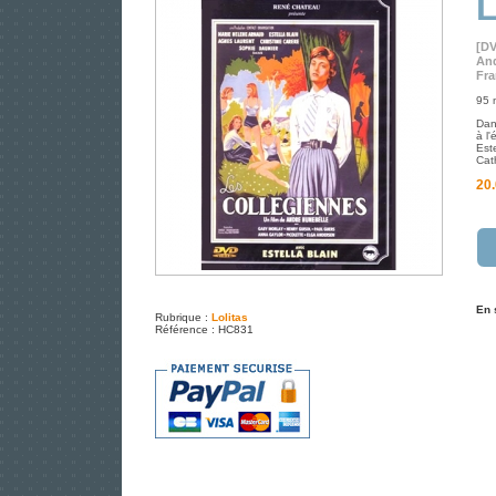
L
[D
And
Fra
95 
Dan
à l
Este
Cat
20.
En 
Rubrique :
Lolitas
Référence : HC831