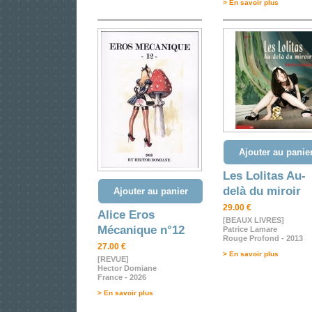
> En savoir plus
Ajouter au panie
Les Lolitas Au-
delà du miroir
Ajouter au panier
29.00 €
Alice Eros
[BEAUX LIVRES]
Mécanique n°12
Patrice Lamare
Rouge Profond - 2013
27.00 €
> En savoir plus
[REVUE]
Hector Domiane
France - 2026
> En savoir plus