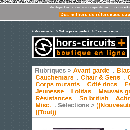
Privilégiant les productions indépendantes,
hors-circuit
Des milliers de références su
> Me connecter
> Mot de passe perdu ?
> Créer un compte
Rubriques >
Avant-garde
.
Blac
Cauchemars
.
Chair & Sens
.
Corps mutants
.
Côté docs
.
F
Jeunesse
.
Lolitas
.
Mauvais g
Résistances
.
So british
.
Acti
Misc.
.
Sélections >
((Nouveaut
((Tout))