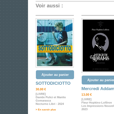
Voir aussi :
Ajouter au panier
Ajouter au panie
SOTTODICIOTTO
Mercredi Adda
30.00 €
[LIVRE]
13.00 €
Davide Pulici et Manlio
[LIVRE]
Gomarasca
Fleur Hopkins-Loféron
Nocturno Libri - 2024
Les Impressions Nouvell
2023
> En savoir plus