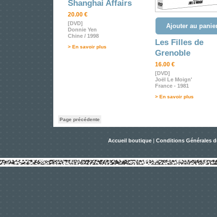
Shanghai Affairs
20.00 €
[DVD]
Ajouter au panie
Donnie Yen
Chine / 1998
Les Filles de
> En savoir plus
Grenoble
16.00 €
[DVD]
Joël Le Moign'
France - 1981
> En savoir plus
Page précédente
Accueil boutique
|
Conditions Générales d