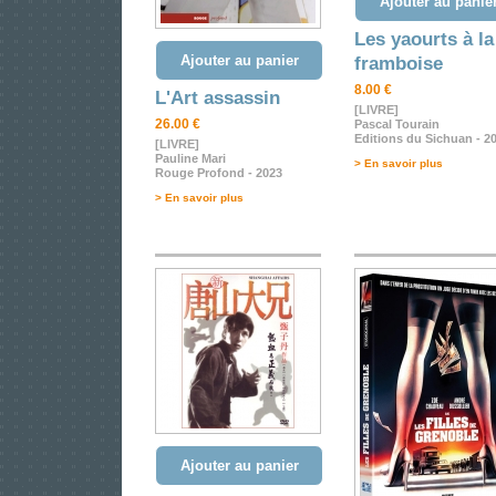
Ajouter au panie
Les yaourts à la
Ajouter au panier
framboise
8.00 €
L'Art assassin
[LIVRE]
26.00 €
Pascal Tourain
Editions du Sichuan - 2
[LIVRE]
Pauline Mari
> En savoir plus
Rouge Profond - 2023
> En savoir plus
Ajouter au panier