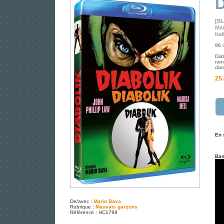
D
[B
Mar
Ita
96 
Dia
non
dan
25.
En 
Ban
De/avec :
Mario Bava
Rubrique :
Mauvais garçons
Référence : HC1798