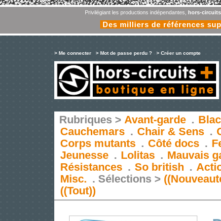
Privilégiant les productions indépendantes,
hors-circuit
Des milliers de références su
> Me connecter
> Mot de passe perdu ?
> Créer un compte
Rubriques >
Avant-garde
.
Blac
Cauchemars
.
Chair & Sens
.
Corps mutants
.
Côté docs
.
F
Jeunesse
.
Lolitas
.
Mauvais g
Résistances
.
So british
.
Acti
Misc.
.
Sélections >
((Nouveaut
((Tout))