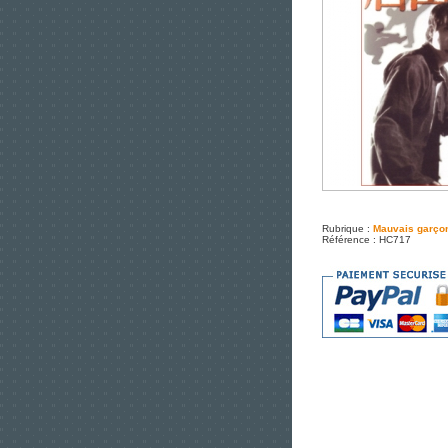
Rubrique :
Mauvais garço
Référence : HC717