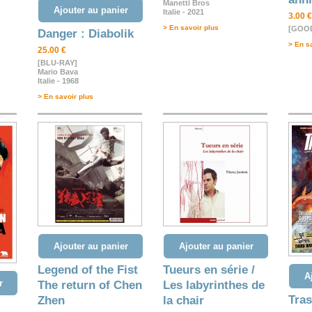
Manetti Bros
Ajouter au panier
Italie - 2021
3.00 €
> En savoir plus
[GOOD
Danger : Diabolik
> En s
25.00 €
[BLU-RAY]
Mario Bava
Italie - 1968
> En savoir plus
Ajouter au panier
Ajouter au panier
Legend of the Fist
Tueurs en série /
A
r
The return of Chen
Les labyrinthes de
Tra
Zhen
la chair