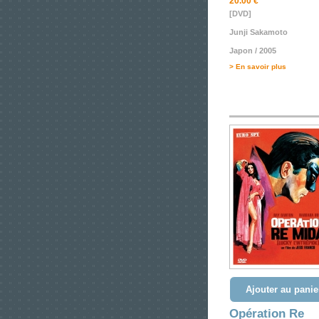
20.00 €
[DVD]
Junji Sakamoto
Japon / 2005
> En savoir plus
Ajouter au panie
Opération Re