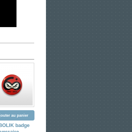
jouter au panier
BOLIK badge
versaire