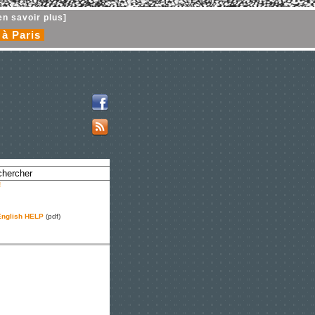
en savoir plus]
 à Paris
!
nglish HELP
(pdf)