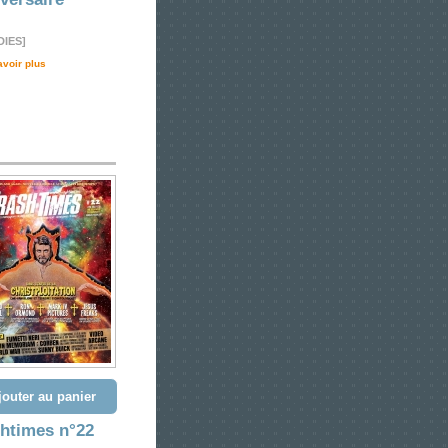
IES]
avoir plus
jouter au panier
shtimes n°22