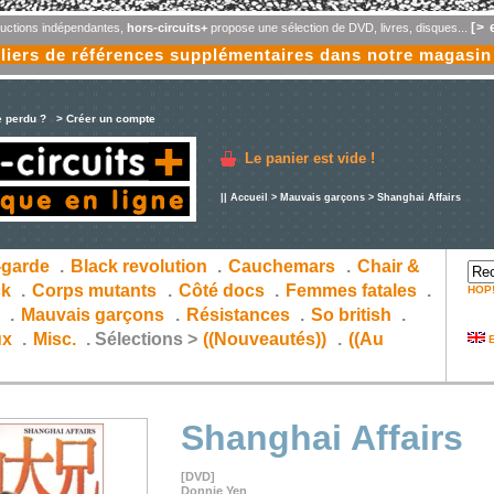
[> 
oductions indépendantes,
hors-circuits+
propose une sélection de DVD, livres, disques...
liers de références supplémentaires dans notre magasin
e perdu ?
> Créer un compte
Le panier est vide !
||
Accueil
>
Mauvais garçons
> Shanghai Affairs
-garde
.
Black revolution
.
Cauchemars
.
Chair &
ck
.
Corps mutants
.
Côté docs
.
Femmes fatales
.
HOP
s
.
Mauvais garçons
.
Résistances
.
So british
.
ux
.
Misc.
.
Sélections >
((Nouveautés))
.
((Au
E
Shanghai Affairs
[DVD]
Donnie Yen