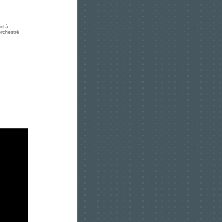
nt à
orchestré