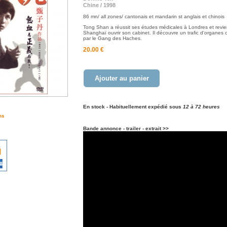
Chine / 1998
86 mn/ all zones/ cantonais et mandarin st anglais et chinois
Tong Shan a réussit ses études médicales à Londres et revie
Shanghaï ouvrir son cabinet. Il découvre un trafic d'organes 
par le Gang des Haches.
20.00 €
Ajouter au panier
En stock - Habituellement expédié sous
12 à 72 heures
ns
Bande annonce - trailer - extrait >>