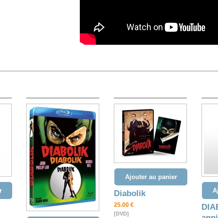
Ajouter au panier
r
A
Diabolik
25.00 €
DIA
[DVD]
anni