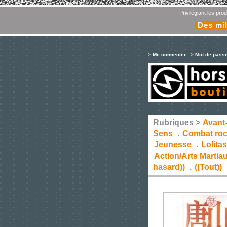
Privilégiant les pr
Des mil
> Me connecter
> Mot de pass
Rubriques >
Avant
Sens
.
Combat ro
Jeunesse
.
Lolita
Action/Arts Martia
hasard))
.
((Tout))