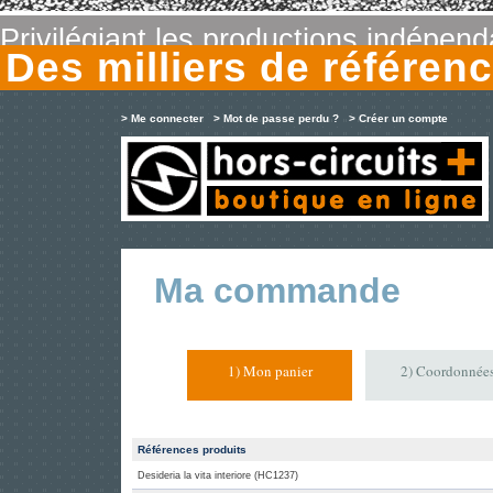
Privilégiant les productions indépen
Des milliers de référe
> Me connecter
> Mot de passe perdu ?
> Créer un compte
Ma commande
1) Mon panier
2) Coordonnée
Références produits
Desideria la vita interiore (HC1237)