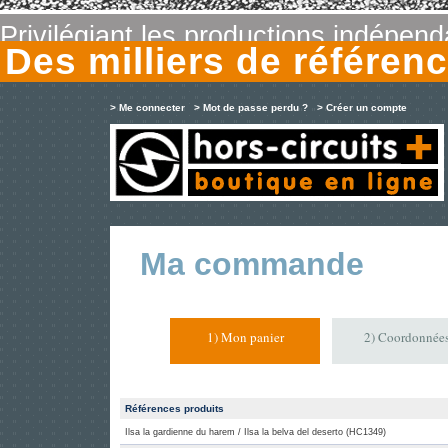
Privilégiant les productions indépen
Des milliers de référe
> Me connecter
> Mot de passe perdu ?
> Créer un compte
Ma commande
1) Mon panier
2) Coordonnée
Références produits
Ilsa la gardienne du harem / Ilsa la belva del deserto (HC1349)