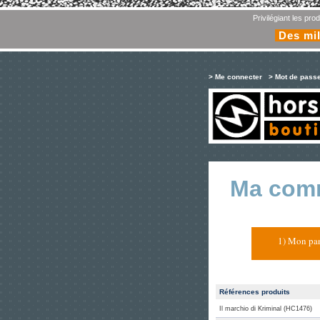
Privilégiant les pr
Des mil
> Me connecter
> Mot de pass
Ma com
1) Mon pan
Références produits
Il marchio di Kriminal (HC1476)