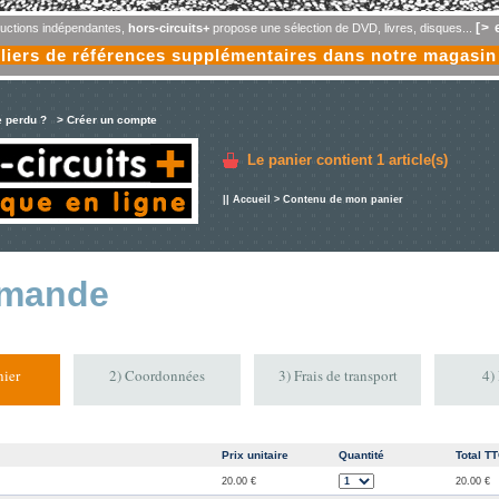
[> 
oductions indépendantes,
hors-circuits+
propose une sélection de DVD, livres, disques...
liers de références supplémentaires dans notre magasin
e perdu ?
> Créer un compte
Le panier contient
1 article(s)
||
Accueil
> Contenu de mon panier
mande
ier
2) Coordonnées
3) Frais de transport
4)
Prix unitaire
Quantité
Total T
20.00 €
20.00 €