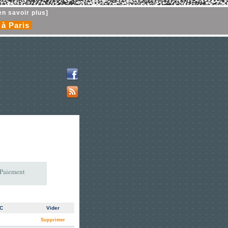
en savoir plus]
 à Paris
 Paiement
TC
Vider
Supprimer