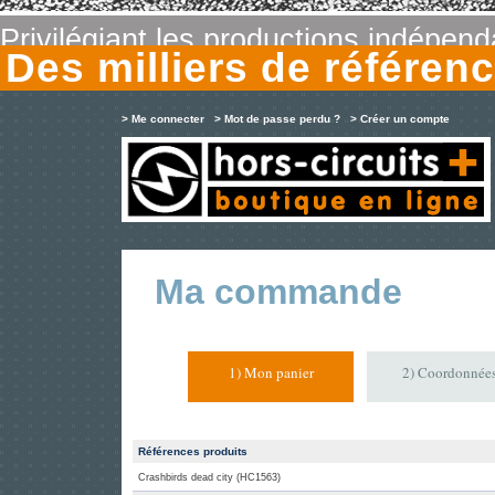
Privilégiant les productions indépen
Des milliers de référe
> Me connecter
> Mot de passe perdu ?
> Créer un compte
Ma commande
1) Mon panier
2) Coordonnée
Références produits
Crashbirds dead city (HC1563)