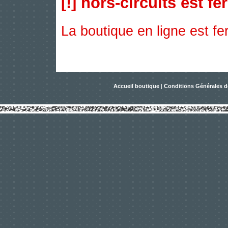
[!] hors-circuits est fe
La boutique en ligne est f
Accueil boutique
|
Conditions Générales d