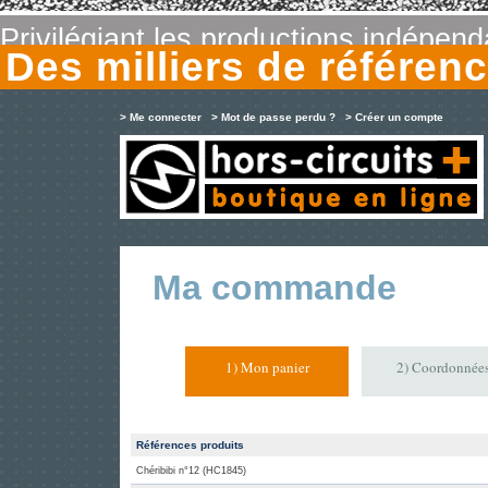
Privilégiant les productions indépen
Des milliers de référe
> Me connecter
> Mot de passe perdu ?
> Créer un compte
Ma commande
1) Mon panier
2) Coordonnée
Références produits
Chéribibi n°12 (HC1845)