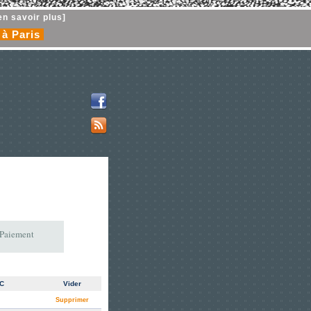
en savoir plus]
 à Paris
 Paiement
TC
Vider
Supprimer