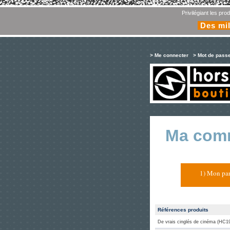
Privilégiant les pr
Des mil
> Me connecter
> Mot de pass
Ma com
1) Mon pan
Références produits
De vrais cinglés de cinéma (HC1