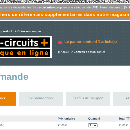
[> 
oductions indépendantes,
hors-circuits+
propose une sélection de DVD, livres, disques...
liers de références supplémentaires dans notre magasin
e perdu ?
> Créer un compte
Le panier contient
1 article(s)
||
Accueil
> Contenu de mon panier
mande
ier
2) Coordonnées
3) Frais de transport
4)
Prix unitaire
Quantité
Total T
974)
21.00 €
21.00 €