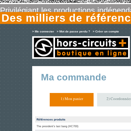
Privilégiant les productions indépen
Des milliers de référe
> Me connecter
> Mot de passe perdu ?
> Créer un compte
Ma commande
1) Mon panier
2) Coordonnée
Références produits
The president's last bang (HC700)