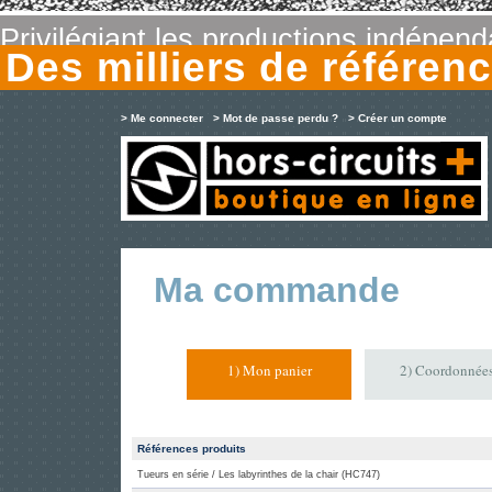
Privilégiant les productions indépen
Des milliers de référe
> Me connecter
> Mot de passe perdu ?
> Créer un compte
Ma commande
1) Mon panier
2) Coordonnée
Références produits
Tueurs en série / Les labyrinthes de la chair (HC747)