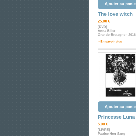
Ajouter au panie
The love witch
25.00 €
[DVD]
Anna Biller
Grande-Bretagne - 2016
> En savoir plus
Ajouter au panie
Princesse Luna
5.00 €
[LIVRE]
Patrice Herr Sang