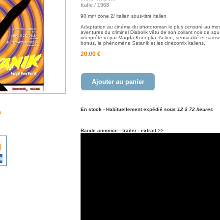
Italie / 1968
90 mn/ zone 2/ italien sous-titré italien
Adaptation au cinéma du photoroman le plus censuré au mon
aventures du criminel Diabolik vêtu de son collant noir de squ
interprété ici par Magda Konopka. Action, sensualité et sadis
bonus, le phénomène Satanik et les cinécomix italiens.
20.00 €
Ajouter au panier
En stock - Habituellement expédié sous
12 à 72 heures
s
Bande annonce - trailer - extrait >>