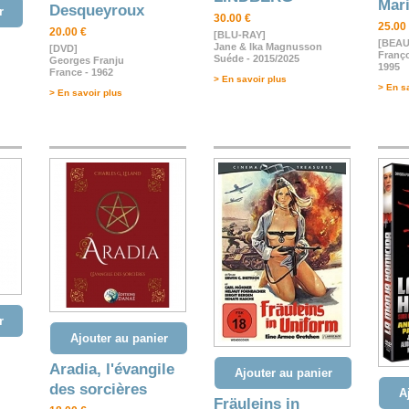
Mari
Desqueyroux
r
30.00 €
25.00
20.00 €
[BLU-RAY]
[BEAU
Jane & Ika Magnusson
[DVD]
Franço
Suéde - 2015/2025
Georges Franju
1995
France - 1962
> En savoir plus
> En s
> En savoir plus
r
Ajouter au panier
Aradia, l'évangile
Ajouter au panier
des sorcières
A
Fräuleins in