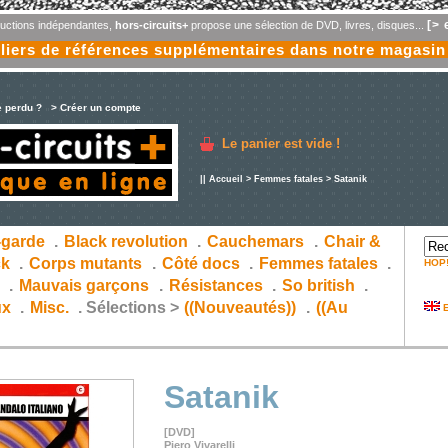
[> 
oductions indépendantes,
hors-circuits+
propose une sélection de DVD, livres, disques...
liers de références supplémentaires dans notre magasin
e perdu ?
> Créer un compte
Le panier est vide !
||
Accueil
>
Femmes fatales
> Satanik
-garde
.
Black revolution
.
Cauchemars
.
Chair &
ck
.
Corps mutants
.
Côté docs
.
Femmes fatales
.
HOP
s
.
Mauvais garçons
.
Résistances
.
So british
.
ux
.
Misc.
.
Sélections >
((Nouveautés))
.
((Au
E
Satanik
[DVD]
Piero Vivarelli