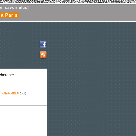
en savoir plus]
 à Paris
!
nglish HELP
(pdf)