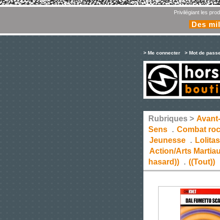
Privilégiant les pr
Des mil
> Me connecter
> Mot de pass
Rubriques >
Avant
Sens
.
Combat ro
Jeunesse
.
Lolita
Action/Arts Martia
hasard))
.
((Tout))