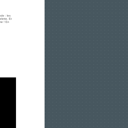
de : les
elette. Et
me ! En