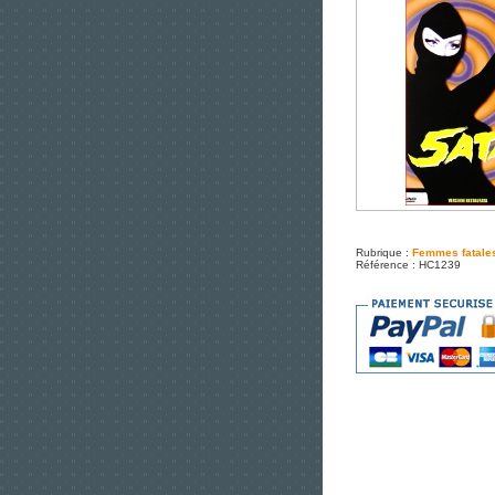
Rubrique :
Femmes fatale
Référence : HC1239