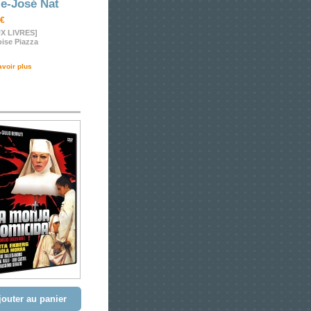
e-José Nat
 €
X LIVRES]
ise Piazza
avoir plus
jouter au panier