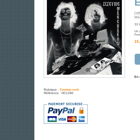
E
[VI
Mém
33 t
Un 
Form
15.
En 
Rubrique :
Combat rock
Référence : HC1290