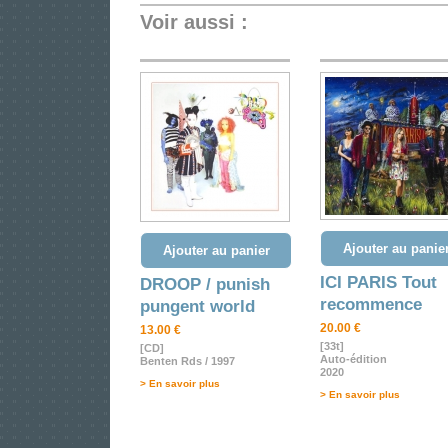
Voir aussi :
Ajouter au panie
Ajouter au panier
ICI PARIS Tout
DROOP / punish
recommence
pungent world
20.00 €
13.00 €
[33t]
[CD]
Auto-édition
Benten Rds / 1997
2020
> En savoir plus
> En savoir plus