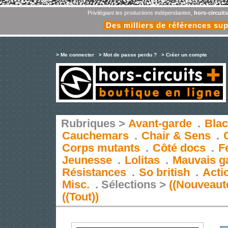
Privilégiant les productions indépendantes,
hors-circuit
Des milliers de références su
> Me connecter
> Mot de passe perdu ?
> Créer un compte
Rubriques >
Avant-garde
.
Blac
Cauchemars
.
Chair & Sens
.
Corps mutants
.
Côté docs
.
F
Jeunesse
.
Lolitas
.
Mauvais g
Résistances
.
So british
.
Acti
Misc.
.
Sélections >
((Nouveaut
((Tout))