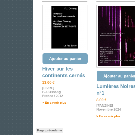
Ajouter au panier
Hiver sur les
continents cernés
Ajouter au panie
13.00 €
Lumières Noire
[LIVRE]
F.J. Ossang
n°1
France / 2012
8.00 €
> En savoir plus
[FANZINE]
Novembre 2024
> En savoir plus
Page précédente