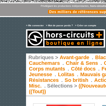
Privilégiant les productions indépendantes,
hors-circuit
Des milliers de références su
> Me connecter
> Mot de passe perdu ?
> Créer un compte
Rubriques >
Avant-garde
.
Blac
Cauchemars
.
Chair & Sens
.
Corps mutants
.
Côté docs
.
F
Jeunesse
.
Lolitas
.
Mauvais g
Résistances
.
So british
.
Acti
Misc.
.
Sélections >
((Nouveaut
((Tout))