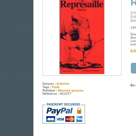
R
[LI
D.K
Edi
140
Deu
illu
Les 
outr
6.0
De/avec :
D.Kelvin
En 
Tags :
Punk
Rubrique :
Mauvais garçons
Référence : HC1377