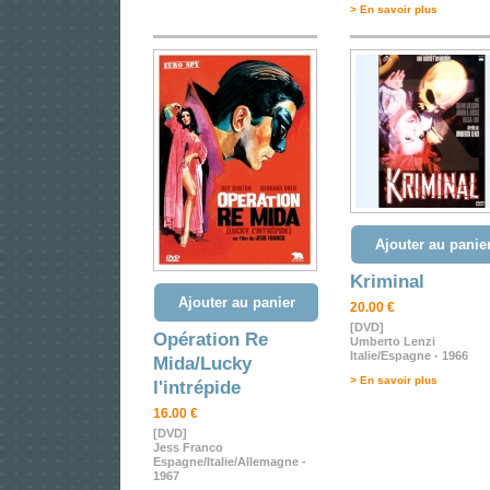
> En savoir plus
Ajouter au panie
Kriminal
Ajouter au panier
20.00 €
[DVD]
Opération Re
Umberto Lenzi
Italie/Espagne - 1966
Mida/Lucky
> En savoir plus
l'intrépide
16.00 €
[DVD]
Jess Franco
Espagne/Italie/Allemagne -
1967