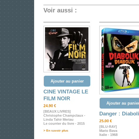
Voir aussi :
Ajouter au panier
CINE VINTAGE LE
FILM NOIR
Ajouter au panie
24.90 €
[BEAUX LIVRES]
Danger : Diabol
Christophe Champclaux -
Linda Tahir Meriau
25.00 €
Le courrier du livre - 2015
[BLU-RAY]
> En savoir plus
Mario Bava
Italie - 1968