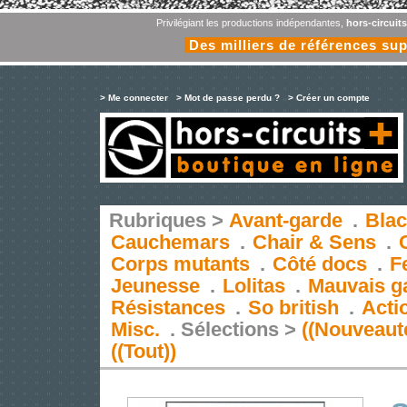
Privilégiant les productions indépendantes,
hors-circuit
Des milliers de références su
> Me connecter
> Mot de passe perdu ?
> Créer un compte
Rubriques >
Avant-garde
.
Blac
Cauchemars
.
Chair & Sens
.
Corps mutants
.
Côté docs
.
F
Jeunesse
.
Lolitas
.
Mauvais g
Résistances
.
So british
.
Acti
Misc.
.
Sélections >
((Nouveaut
((Tout))