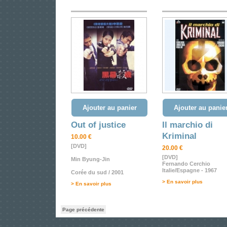
Ajouter au panier
Ajouter au panie
Out of justice
Il marchio di
Kriminal
10.00 €
[DVD]
20.00 €
[DVD]
Min Byung-Jin
Fernando Cerchio
Italie/Espagne - 1967
Corée du sud / 2001
> En savoir plus
> En savoir plus
Page précédente