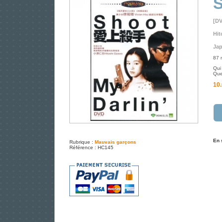
S
[D
Hit
Jap
87 
Qui
Quel
10.
En 
Rubrique :
Mauvais garçons
Référence : HC145