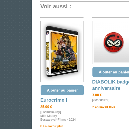
Voir aussi :
Ajouter au panie
DIABOLIK badg
anniversaire
Ajouter au panier
3.00 €
Eurocrime !
[GOODIES]
25.00 €
> En savoir plus
[DVD/Blu-ray]
Mile Malloy
Ecstasy-of-Films - 2024
> En savoir plus