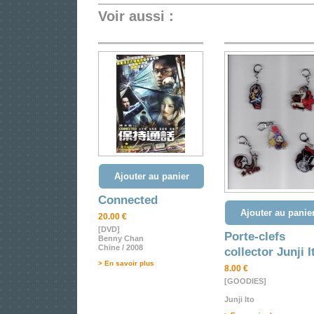
Voir aussi :
Ajouter au panier
Connected
Ajouter au panie
20.00 €
[DVD]
Porte-clefs
Benny Chan
Chine / 2008
collector Junji I
> En savoir plus
8.00 €
[GOODIES]
Junji Ito