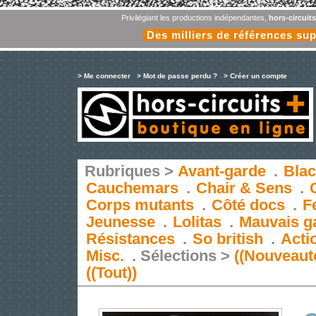
Privilégiant les productions indépendantes,
hors-circuit
Des milliers de références su
> Me connecter
> Mot de passe perdu ?
> Créer un compte
Rubriques >
Avant-garde
.
Blac
Cauchemars
.
Chair & Sens
.
Corps mutants
.
Côté docs
.
F
Jeunesse
.
Lolitas
.
Mauvais g
Résistances
.
So british
.
Acti
Misc.
.
Sélections >
((Nouveaut
((Tout))