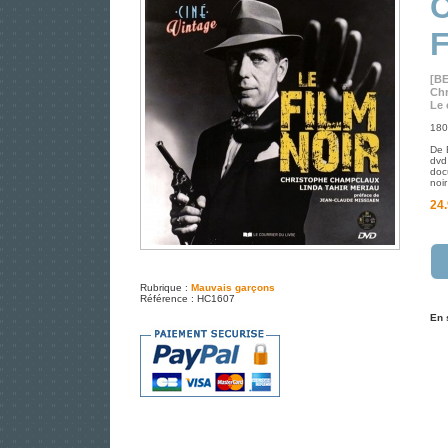
[B
Chr
Le 
180
De 
dvd 
doc
noi
24.
Rubrique :
Mauvais garçons
Référence : HC1607
En 