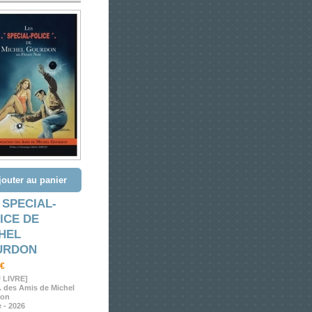
jouter au panier
 SPECIAL-
ICE DE
HEL
URDON
 €
 LIVRE]
 des Amis de Michel
don
 - 2026