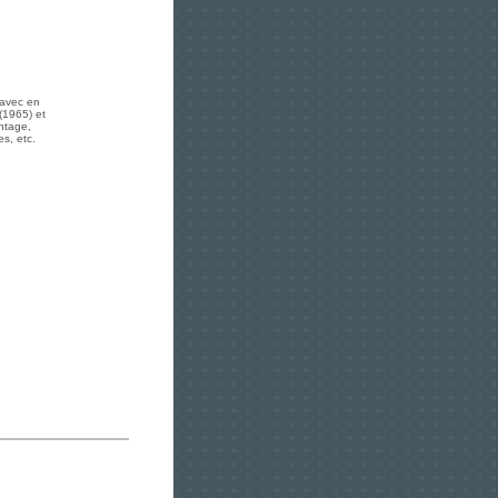
 avec en
(1965) et
intage,
es, etc.