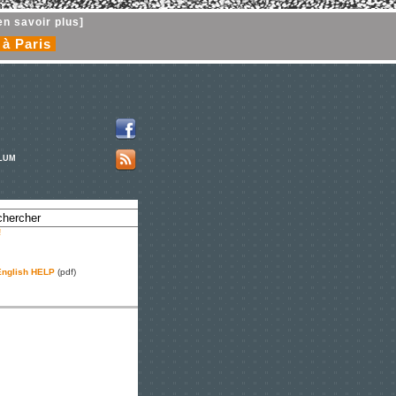
en savoir plus]
 à Paris
PLUM
!
nglish HELP
(pdf)