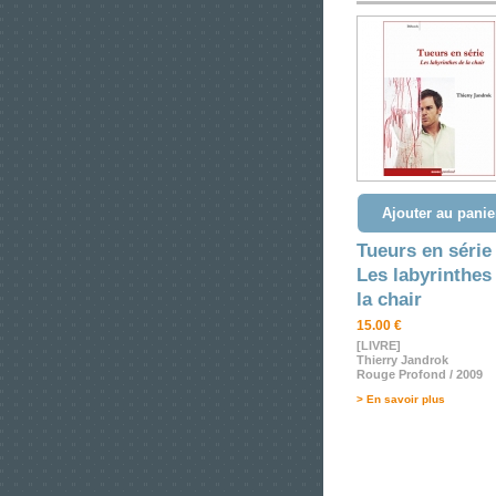
Ajouter au panie
Tueurs en série 
Les labyrinthes
la chair
15.00 €
[LIVRE]
Thierry Jandrok
Rouge Profond / 2009
> En savoir plus