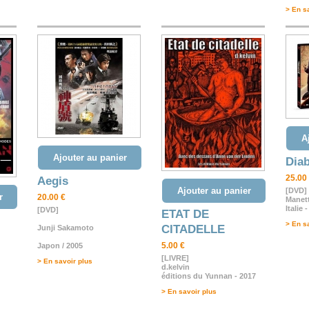
> En s
A
Ajouter au panier
Diab
25.00
Aegis
Ajouter au panier
[DVD]
r
20.00 €
Manett
Italie 
[DVD]
ETAT DE
> En s
CITADELLE
Junji Sakamoto
5.00 €
Japon / 2005
[LIVRE]
> En savoir plus
d.kelvin
éditions du Yunnan - 2017
> En savoir plus