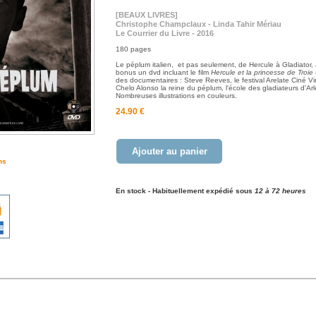
[BEAUX LIVRES]
Christophe Champclaux - Linda Tahir Mériau
Le Courrier du Livre - 2016
180 pages
Le péplum italien, et pas seulement, de Hercule à Gladiator,
bonus un dvd incluant le film
Hercule et la princesse de Troie
des documentaires : Steve Reeves, le festival Arelate Ciné V
Chelo Alonso la reine du péplum, l'école des gladiateurs d'Arl
Nombreuses illustrations en couleurs.
24.90 €
Ajouter au panier
ns
En stock - Habituellement expédié sous
12 à 72 heures