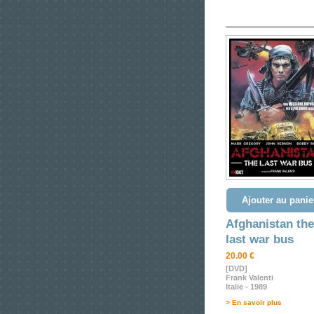
Ajouter au panie
Afghanistan the
last war bus
20.00 €
[DVD]
Frank Valenti
Italie - 1989
> En savoir plus