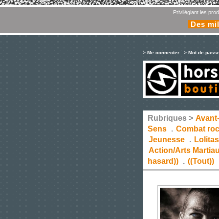
Privilégiant les pr
Des mil
> Me connecter
> Mot de pass
Rubriques >
Avant
Sens
.
Combat ro
Jeunesse
.
Lolita
Action/Arts Martia
hasard))
.
((Tout))