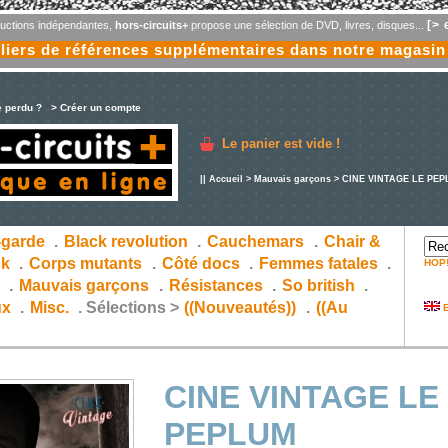
[> 
oductions indépendantes,
hors-circuits+
propose une sélection de DVD, livres, disques...
liers de références supplémentaires dans notre magasin
e perdu ?
> Créer un compte
Le panier est vide !
||
Accueil
>
Mauvais garçons
> CINE VINTAGE LE PE
-garde
.
Black revolution
.
Cauchemars
.
Chair &
ck
.
Corps mutants
.
Côté docs
.
Femmes fatales
.
HOP
s
.
Mauvais garçons
.
Résistances
.
So british
.
ux
.
Misc.
.
Sélections >
((Nouveautés))
.
((Au
E
CINE VINTAGE LE
PEPLUM