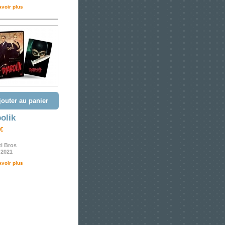
avoir plus
jouter au panier
olik
 €
i Bros
- 2021
avoir plus