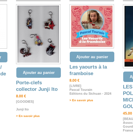
Ajouter au panier
r
Les yaourts à la
/
Ajouter au panier
framboise
 de
A
8.00 €
Porte-clefs
[LIVRE]
LES
collector Junji Ito
Pascal Tourain
POL
Editions du Sichuan - 2024
8.00 €
MIC
> En savoir plus
[GOODIES]
GO
Junji Ito
45.00
> En savoir plus
[BEAU
Assoc.
Gour
France