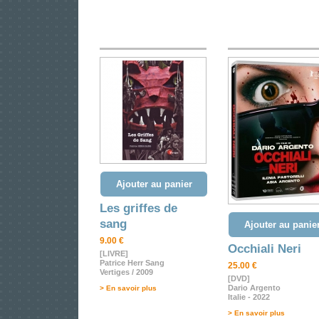
Ajouter au panier
Les griffes de
sang
Ajouter au panie
9.00 €
Occhiali Neri
[LIVRE]
Patrice Herr Sang
25.00 €
Vertiges / 2009
[DVD]
Dario Argento
> En savoir plus
Italie - 2022
> En savoir plus