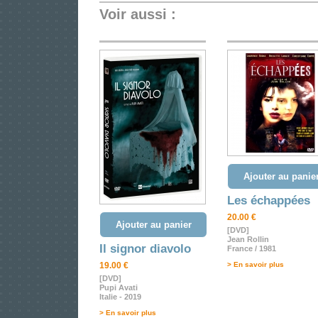
Voir aussi :
Ajouter au panie
Les échappées
20.00 €
Ajouter au panier
[DVD]
Jean Rollin
Il signor diavolo
France / 1981
19.00 €
> En savoir plus
[DVD]
Pupi Avati
Italie - 2019
> En savoir plus