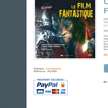
[B
Chr
Le 
180
Chr
Arg
en 
Rom
Bêt
Nom
24.
Rubrique :
Cauchemars
Référence : HC1609
En 