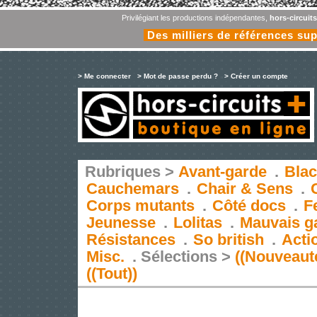
Privilégiant les productions indépendantes,
hors-circuit
Des milliers de références su
> Me connecter
> Mot de passe perdu ?
> Créer un compte
Rubriques >
Avant-garde
.
Blac
Cauchemars
.
Chair & Sens
.
Corps mutants
.
Côté docs
.
F
Jeunesse
.
Lolitas
.
Mauvais g
Résistances
.
So british
.
Acti
Misc.
.
Sélections >
((Nouveaut
((Tout))