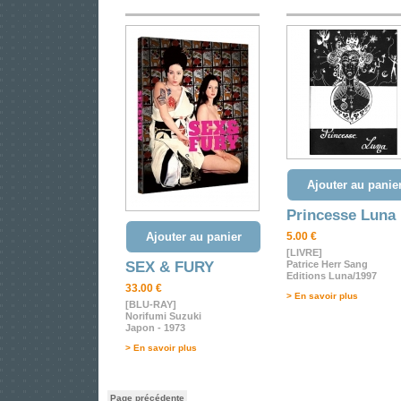
Ajouter au panie
Princesse Luna
Ajouter au panier
5.00 €
[LIVRE]
SEX & FURY
Patrice Herr Sang
Editions Luna/1997
33.00 €
> En savoir plus
[BLU-RAY]
Norifumi Suzuki
Japon - 1973
> En savoir plus
Page précédente