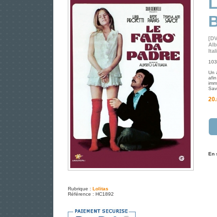
L
[D
Alb
Ita
103 
Un 
afi
imm
Sav
20.
En 
Rubrique :
Lolitas
Référence : HC1892