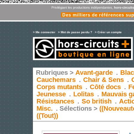
Privilégiant les productions indépendantes,
hors-circuit
Des milliers de références su
> Me connecter
> Mot de passe perdu ?
> Créer un compte
Rubriques >
Avant-garde
.
Blac
Cauchemars
.
Chair & Sens
.
Corps mutants
.
Côté docs
.
F
Jeunesse
.
Lolitas
.
Mauvais g
Résistances
.
So british
.
Acti
Misc.
.
Sélections >
((Nouveaut
((Tout))