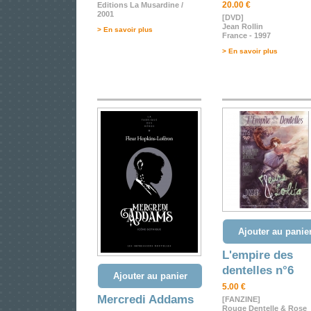
20.00 €
Editions La Musardine /
2001
[DVD]
Jean Rollin
> En savoir plus
France - 1997
> En savoir plus
Ajouter au panie
L'empire des
dentelles n°6
Ajouter au panier
5.00 €
Mercredi Addams
[FANZINE]
Rouge Dentelle & Rose