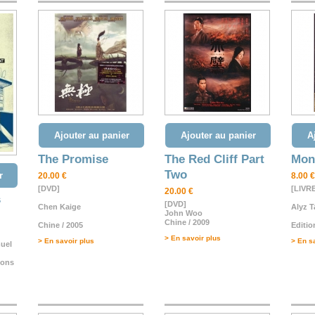
Ajouter au panier
Ajouter au panier
A
The Promise
The Red Cliff Part
Mon 
Two
r
20.00 €
8.00 €
[DVD]
[LIVR
20.00 €
s
[DVD]
Chen Kaige
Alyz T
John Woo
Chine / 2009
Chine / 2005
Editi
> En savoir plus
> En savoir plus
> En s
muel
ions