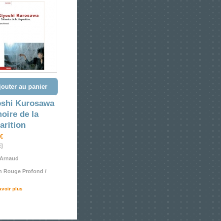
jouter au panier
oshi Kurosawa
oire de la
arition
 €
E]
 Arnaud
n Rouge Profond /
avoir plus