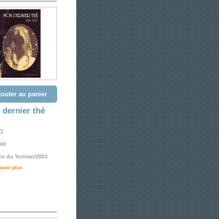
jouter au panier
dernier thé
E]
ale
ons du Yunnan/2003
avoir plus