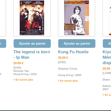
r
Ajouter au panier
Ajouter au panier
A
The legend is born
Kung Fu Hustle
Kiy
- Ip Man
Mém
30.00 €
disp
[DVD]
20.00 €
[DVD]
20.00
Stephen Chow
Herman Yau
[LIVR
3
Hong Kong / 2010
Hong Kong / 2004
Diane
> En savoir plus
> En savoir plus
Editio
2007
> En s