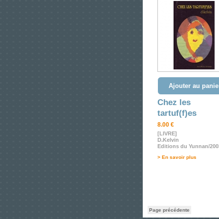
Ajouter au panie
Chez les
tartuf(f)es
8.00 €
[LIVRE]
D.Kelvin
Editions du Yunnan/200
> En savoir plus
Page précédente