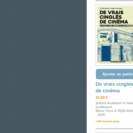
Ajouter au panie
De vrais cinglé
de cinéma
21.00 €
Sixtine Audebert et Sa
Guillerand
Mono-Tone & RQM édit
- 2026
> En savoir plus