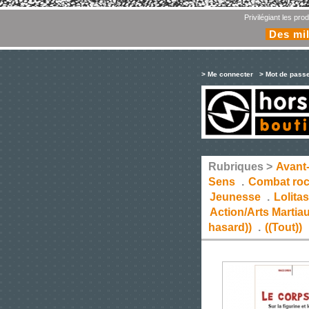
Privilégiant les pr
Des mil
> Me connecter
> Mot de pass
Rubriques >
Avant
Sens
.
Combat ro
Jeunesse
.
Lolita
Action/Arts Martia
hasard))
.
((Tout))