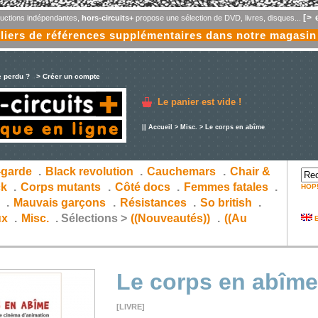
[> 
oductions indépendantes,
hors-circuits+
propose une sélection de DVD, livres, disques...
liers de références supplémentaires dans notre magasin
e perdu ?
> Créer un compte
Le panier est vide !
||
Accueil
>
Misc.
> Le corps en abîme
-garde
.
Black revolution
.
Cauchemars
.
Chair &
ck
.
Corps mutants
.
Côté docs
.
Femmes fatales
.
HOP
s
.
Mauvais garçons
.
Résistances
.
So british
.
ux
.
Misc.
.
Sélections >
((Nouveautés))
.
((Au
E
Le corps en abîme
[LIVRE]