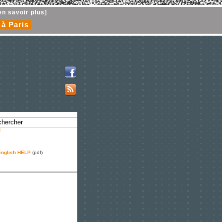
en savoir plus]
 à Paris
!
nglish HELP
(pdf)