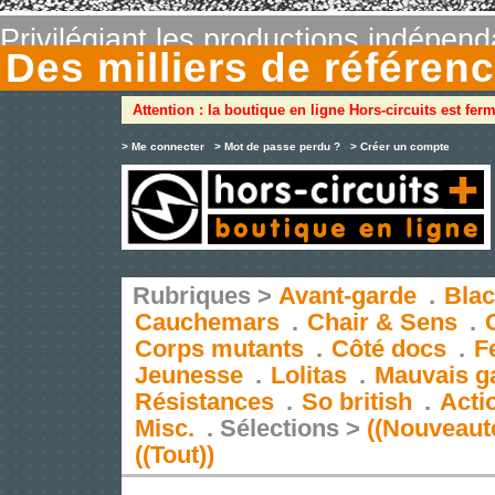
Privilégiant les productions indépen
Des milliers de référe
Attention : la boutique en ligne Hors-circuits est fer
> Me connecter
> Mot de passe perdu ?
> Créer un compte
Rubriques >
Avant-garde
.
Blac
Cauchemars
.
Chair & Sens
.
Corps mutants
.
Côté docs
.
F
Jeunesse
.
Lolitas
.
Mauvais g
Résistances
.
So british
.
Acti
Misc.
.
Sélections >
((Nouveaut
((Tout))