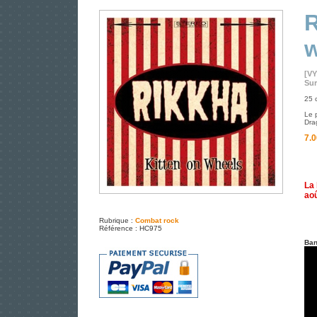
R
w
[VY
Sur
25 c
Le 
Dra
7.0
La 
aoû
Rubrique :
Combat rock
Référence : HC975
Ban