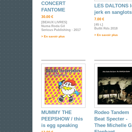
CONCERT
LES DALTONS l
FANTOME
jerk en sanglots
30.00 €
7.00 €
[BEAUX LIVRES]
[45 t.]
Numa Roda Gil
Bullit Rds 2018
Serious Publishing - 2017
> En savoir plus
> En savoir plus
MUMMY THE
Rodeo Tandem
PEEPSHOW / this
Beat Specter -
is egg speaking
Thee Michelle 
Elephant