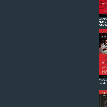
Cinéma
Hervé 
Albico
Cinéma
courts