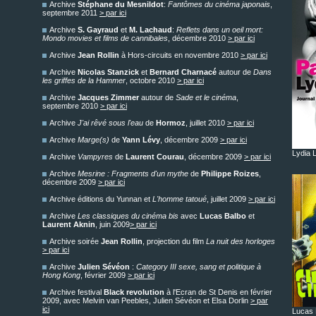
Archive
Stéphane du Mesnildot
:
Fantômes du cinéma japonais
,
septembre 2011
> par ici
Archive
S. Gayraud
et
M. Lachaud
:
Reflets dans un oeil mort:
Mondo movies et films de cannibales
, décembre 2010
> par ici
Archive
Jean Rollin
à Hors-circuits en novembre 2010
> par ici
Archive
Nicolas Stanzick
et
Bernard Charnacé
autour de
Dans
les griffes de la Hammer
, octobre 2010
> par ici
Archive
Jacques Zimmer
autour de
Sade et le cinéma
,
septembre 2010
> par ici
Archive
J'ai rêvé sous l'eau
de
Hormoz
, juillet 2010
> par ici
Archive
Marge(s)
de
Yann Lévy
, décembre 2009
> par ici
Lydia 
Archive
Vampyres
de
Laurent Courau
, décembre 2009
> par ici
Archive
Mesrine : Fragments d'un mythe
de
Philippe Roizes
,
décembre 2009
> par ici
Archive éditions du Yunnan et
L'homme tatoué
, juillet 2009
> par ici
Archive
Les classiques du cinéma bis
avec
Lucas Balbo
et
Laurent Aknin
, juin 2009
> par ici
Archive soirée
Jean Rollin
, projection du film
La nuit des horloges
> par ici
Archive
Julien Sévéon
:
Category III sexe, sang et politique à
Hong Kong
, février 2009
> par ici
Archive festival
Black revolution
à l'Ecran de St Denis en février
2009, avec Melvin van Peebles, Julien Sévéon et Elsa Dorlin
> par
ici
Lucas 