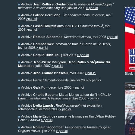
Archive
Jean Rollin
et
Ovidie
pour la sortie de
MoteurCoupez!
mémoires d'un cinéaste singulier
, janvier 2009
> par ici
Archive
Patrice Herr Sang
:
Six cadavres dans un cercle
, mai
2008
>par ici
Archive
Pascal Tourain
autour du DVD
L'homme tatoué
, mai
2008
>par ici
Archive
Romain Slocombe
:
Mortelle résidence
, mai 2008
>par ici
Archive
Combat rock
, festival de films à l'Ecran de St Denis,
février 2008
> par ici
Archive
Coralie Trinh Thi
, juillet 2007
> par ici
Archive
Jean-Pierre Bouyxou, Jean Rollin
&
Stéphane du
Mesnildot
, juillet 2007
> par ici
Archive
Jean-Claude Brisseau
, avril 2007
> par ici
Black r
Archive Pierre Clémenti cinéaste, janvier 2007
> par ici
Archive
Gala Fur
, décembre 2006
> par ici
Archive
Charlie Bauer
et Martin Monge autour du film
Charlie
Bauer marathonien de l'espoir
, novembre 2006
> par ici
Archive
Lydia Lunch
:
Real Pornography
et exposition
rétrospective, octobre 2006
> par ici
Archive
Marie Espinosa
présente le nouveau film d'Alain Robbe-
Grillet,
Gradiva
> par ici
Archive
Romain Slocombe
:
Prisonnière de l'armée rouge
et
Regrets d'hiver
, juin 2006
> par ici