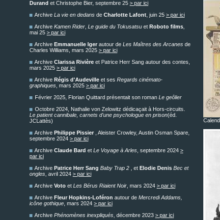
Durand
et Christophe Bier, septembre 25
> par ici
Archive
La vie en dedans
de
Charlotte Lafont
, juin 25
> par ici
Archive
Kamen Rider
,
Le guide du Tokusatsu
et
Roboto films
,
mai 25
> par ici
Archive
Emmanuelle Iger
autour de
Les Maîtres des Arcanes
de
Charles Williams, mars 2025
> par ici
Archive
Clarissa Rivière
et Patrice Herr Sang autour des contes,
mars 2025
> par ici
Archive
Régis d'Audeville
et ses
Regards cinémato-
graphiques
, mars 2025
> par ici
Février 2025, Florian Quittard présentait son roman
Le geôlier
Octobre 2024, Nathalie von Zelowitz dédicaçait à Hors-circuits.
Le patient cannibale, carnets d'une psychologue en prison
(éd.
Calend
JCLattès)
Archive
Philippe Pissier
, Aleister Crowley, Austin Osman Spare,
septembre 2024
> par ici
Archive
Claude Bard
et
Le Voyage à Arles
, septembre 2024
>
par ici
Archive
Patrice Herr Sang
Baby Trap 2
, et
Elodie Denis
Bec et
ongles
, avril 2024
> par ici
Archive
Voto
et
Les Bérus Riaient Noir
, mars 2024
> par ici
Archive
Fleur Hopkins-Loféron
autour de
Mercredi Addams,
icône gothique
, mars 2024
> par ici
Archive
Phénomènes inexpliqués
, décembre 2023
> par ici