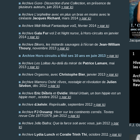
Archive
Gore- Dissection d'une Collection
, en présence de
plusieurs auteurs, juin 2014
> par ici
Archive
L'orpheline avec en plus un bras en moins
avec le
cinéaste
Jacques Richard
, mars 2014
> par ici
Archive
Midi-Minuit Fantastique vol1
, février 2014
> par ici
Archive
Gala Fur
vol 2 et
Night nurse
, à Hors-circuits en janvier
2014
> par ici
Jacque
Archive
Bikers, les motards sauvages à l'écran
de
Jean-William
Thoury
, novembre 2013
> par ici
Archive
Hors-circuits a fêté ses 10 ans en juin 2013
> par ici
Archive
Les Lolitas Au-delà du miroir
de
Patrice Lamare
, mai
2013
> par ici
Archive
Orgasmo
, avec
Christophe Bier
, janvier 2013
> par ici
Archive
Mamoru Oshii: rêves, nostalgie et révolution
de
Julien
Sévéon
, déc 2012
> par ici
Archive
Eric Débris
et
Ovidie
:
Metal Urbain, un bon hippie est un
hippie mort
, octobre 2012
> par ici
Archive
d.kelvin
:
Représaille
, septembre 2012
> par ici
Archive
FJ Ossang
:
Hiver sur les continents cernés. Textes
revue Cée 1977/1979
, juin 2012
> par ici
Archive Jello Biafra:
Que la farce soit avec vous
, juin 2012
> par
F.J. O
ici
Archive
Lydia Lunch
et
Coralie Trinh Thi
, octobre 2011
> par ici