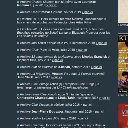
Archive
Charles Manson par lui-même
avec
Laurence
Romance
, juin 2019
> par ici
Archive
Uncut movies
20 ans, février 2019
> par ici
Octobre 2018, Hors-circuits recevait Maxime Lachaud pour le
lancement de la collection Rednecks chez Artus Films.
Laetiti
Octobre 2018, Hors-circuits recevait Jean Streff, auteur des
Enquêtes sexuelles de Benoît Lange
et Elizabeth Prouvost pour les
Les saintes de l’abîme
Archive
Midi-Minuit Fantastique vol 3
, septembre 2018
> par ici
Archive
Chair Punk
de
Voto
, juillet 2018
> par ici
Archive
13 cauchemars de la Hammer
avec
Nicolas Stanzick
et
Elephant films, nov 2017
> par ici
Archive
Etat de citadelle
de
d.kelvin
, octobre 2017
> par ici
Archive
La Brigandine
,
Vincent Roussel
, &
Portrait convulsif
,
Jean Streff
, mars 2017
> par ici
Archive Ciné Vintage Action (qui remplace Ciné Kungfu) à
télécharger gratuitement
par ici> CineVintageAction
Archive revue
Ciné Kungfu
et
Le film fantastique
avec
Ciné K
Christophe Champclaux
et
Linda Tahir
, novembre 2016
> par ici
Archive
Ciné Vintage: le péplum
, juillet 2016
> par ici
Archive
Jean-Pierre Bouyxou
,
Muguette
, mai 2016
> par ici
Archive
Yurlh – Le Lien d’Os
, mars 2016
> par ici
Archive Cinémas Hors circuits séance n°3:
Les loups dans la