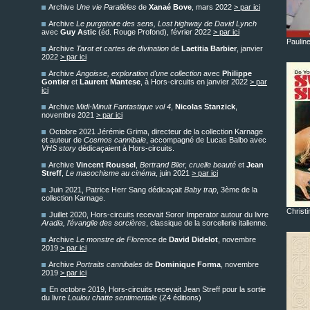
Archive
Une vie Parallèles
de
Xanaé Bove
, mars 2022
> par ici
Archive
Le purgatoire des sens, Lost highway de David Lynch
avec
Guy Astic
(éd. Rouge Profond), février 2022
> par ici
Paulin
Archive
Tarot et cartes de divination
de
Laetitia Barbier
, janvier
2022
> par ici
Archive
Angoisse, exploration d'une collection
avec
Philippe
Gontier
et
Laurent Mantese
, à Hors-circuits en janvier 2022
> par
ici
Archive
Midi-Minuit Fantastique vol 4
,
Nicolas Stanzick
,
novembre 2021
> par ici
Octobre 2021 Jérémie Grima, directeur de la collection Karnage
et auteur de
Cosmos cannibale
, accompagné de Lucas Balbo avec
VHS story
dédicaçaient à Hors-circuits.
Archive
Vincent Roussel
,
Bertrand Blier, cruelle beauté
et
Jean
Streff
,
Le masochisme au cinéma
, juin 2021
> par ici
Juin 2021, Patrice Herr Sang dédicaçait
Baby trap
, 3ème de la
collection Karnage.
Christ
Juillet 2020, Hors-circuits recevait Soror Imperator autour du livre
Aradia, l’évangile des sorcières
, classique de la sorcellerie italienne.
Archive
Le monstre de Florence
de
David Didelot
, novembre
2019
> par ici
Archive
Portraits cannibales
de
Dominique Forma
, novembre
2019
> par ici
En octobre 2019, Hors-circuits recevait Jean Streff pour la sortie
du livre
Loulou chatte sentimentale
(Z4 éditions)