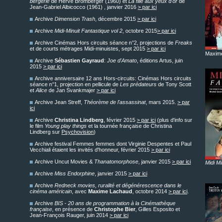
bergerie
de Hervé Bromberger (1960) et
La fille aux yeux d'or
de
Jean-Gabriel Albicocco (1961) , janvier 2016
> par ici
Archive
Dimension Trash
, décembre 2015
> par ici
Archive
Midi-Minuit Fantastique vol 2
, octobre 2015
> par ici
Archive Cinémas Hors circuits séance n°2, projections de
Freaks
et de courts métrages Midi-minuistes, sept 2015
> par ici
Maxim
Archive
Sébastien Gayraud
:
Joe d'Amato
, éditions Artus, juin
2015
> par ici
Archive anniversaire 12 ans Hors-circuits: Cinémas Hors circuits
séance n°1, projection en pellicule de
Les prédateurs
de Tony Scott
et
Alice
de Jan Svankmajer
> par ici
Archive Jean Streff,
Théorème de l'assassinat
, mars 2015.
> par
ici
Archive
Christina Lindberg
, février 2015
> par ici
(plus d'info sur
le film
Young play things
et la tournée française de Christina
Lindberg sur
Psychovision
)
Archive festival Femmes femmes dont Virginie Despentes et Paul
Vecchiali étaient les invités d'honneur, février 2015
> par ici
Archive Uncut Movies &
Thanatomorphose
, janvier 2015
> par ici
Midi Mi
Archive
Miss Endorphine
, janvier 2015
> par ici
Archive
Redneck movies, ruralité et dégénérescence dans le
cinéma américain
, avec
Maxime Lachaud
, octobre 2014
> par ici
.
Archive
BIS - 20 ans de programmation à la Cinémathèque
française
, en présence de
Christophe Bier
, Gilles Esposito et
Jean-François Rauger, juin 2014
> par ici