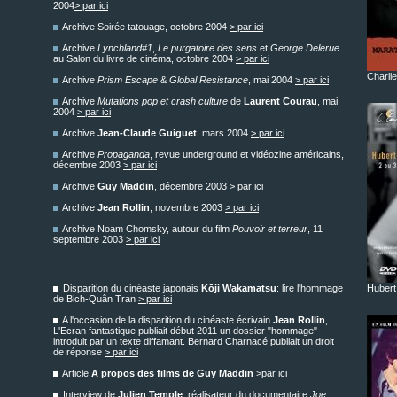
2004
> par ici
Archive Soirée tatouage, octobre 2004
> par ici
Archive
Lynchland#1
,
Le purgatoire des sens
et
George Delerue
au Salon du livre de cinéma, octobre 2004
> par ici
Charli
Archive
Prism Escape
&
Global Resistance
, mai 2004
> par ici
Archive
Mutations pop et crash culture
de
Laurent Courau
, mai
2004
> par ici
Archive
Jean-Claude Guiguet
, mars 2004
> par ici
Archive
Propaganda
, revue underground et vidéozine américains,
décembre 2003
> par ici
Archive
Guy Maddin
, décembre 2003
> par ici
Archive
Jean Rollin
, novembre 2003
> par ici
Archive Noam Chomsky, autour du film
Pouvoir et terreur
, 11
septembre 2003
> par ici
Disparition du cinéaste japonais
Kōji Wakamatsu
: lire l'hommage
Hubert
de Bich-Quân Tran
> par ici
A l'occasion de la disparition du cinéaste écrivain
Jean Rollin
,
L'Ecran fantastique publiait début 2011 un dossier "hommage"
introduit par un texte diffamant. Bernard Charnacé publiait un droit
de réponse
> par ici
Article
A propos des films de Guy Maddin
>par ici
Interview de
Julien Temple
, réalisateur du documentaire
Joe