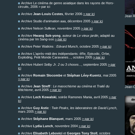
Archive Le cinéma de genre asiatique dans les rayons de Hors-
circuits, 2006 > par ici
Archive
Jean-Louis Costes
, février 2006
> par ici
Jean Ro
Archive Studio d'animation aaa, décembre 2005
> par ici
Archive Nelson Sullivan, novembre 2005
> par ici
Archive
Hwang Sok-yong
, auteur de
Le vieux jardin
, adapté au
cinéma par Im Sang-soo
> par ici
Archive Peter Watkins :
Edvard Munch
, octobre 2005
> par ici
Archive L'après-midi des indépendants: èRe, Episodic, Orbe,
Exploding, Petit Monde Caravanes..., octobre 2005
> par ici
Archive
Hubert Selby Jr. 2 ou 3 choses...
, septembre 2005
> par
ici
Archive
Romain Slocombe
et
Stéphan Lévy-Kuentz
, mai 2005
> par ici
Archive
Jean Streff
:
Le masochisme au cinéma
et
Traité du
Jean-C
fétichisme
, avril 2005
> par ici
Archive
Lech Kowalski
, soirée Ramones Mania, avril 2005
> par
ici
Archive
Guy Astic
:
Twin Peaks, les laboratoires de David Lynch
,
mars 2005
> par ici
Archive
Stéphane Blanquet
, mars 2005
> par ici
Archive
Lydia Lunch
, novembre 2004
> par ici
Archive
Elisabeth Lebovici
et
Georges Tony Stoll
, octobre