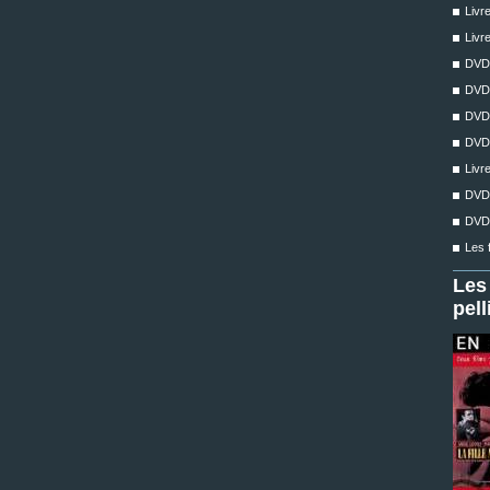
Livr
Livr
DV
DVD 
DV
DV
Livr
DV
DV
Les 
Les
pell