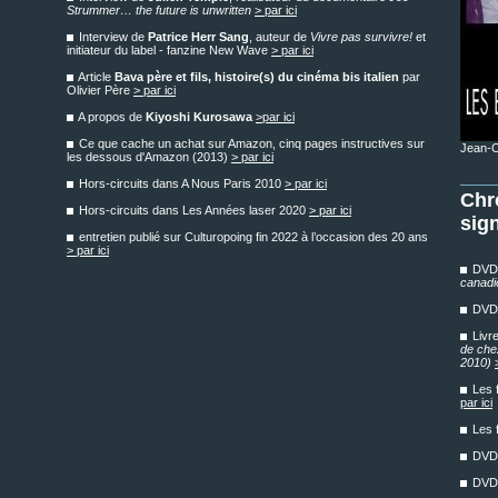
Strummer… the future is unwritten
> par ici
Interview de
Patrice Herr Sang
, auteur de
Vivre pas survivre!
et
initiateur du label - fanzine New Wave
> par ici
Article
Bava père et fils, histoire(s) du cinéma bis italien
par
Olivier Père
> par ici
A propos de
Kiyoshi Kurosawa
>par ici
Ce que cache un achat sur Amazon, cinq pages instructives sur
Jean-C
les dessous d'Amazon (2013)
> par ici
Hors-circuits dans A Nous Paris 2010
> par ici
Chr
Hors-circuits dans Les Années laser 2020
> par ici
sig
entretien publié sur Culturopoing fin 2022 à l’occasion des 20 ans
> par ici
DV
canadi
DV
Livr
de chez
2010)
Les 
par ici
Les 
DV
DV