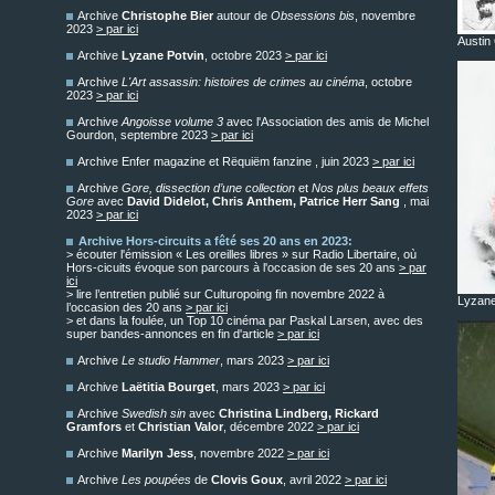
Archive
Christophe Bier
autour de
Obsessions bis
, novembre
2023
> par ici
Austin
Archive
Lyzane Potvin
, octobre 2023
> par ici
Archive
L'Art assassin: histoires de crimes au cinéma
, octobre
2023
> par ici
Archive
Angoisse volume 3
avec l'Association des amis de Michel
Gourdon, septembre 2023
> par ici
Archive Enfer magazine et Rëquiëm fanzine , juin 2023
> par ici
Archive
Gore, dissection d’une collection
et
Nos plus beaux effets
Gore
avec
David Didelot, Chris Anthem, Patrice Herr Sang
, mai
2023
> par ici
Archive Hors-circuits a fêté ses 20 ans en 2023:
> écouter l'émission « Les oreilles libres » sur Radio Libertaire, où
Hors-cicuits évoque son parcours à l'occasion de ses 20 ans
> par
ici
> lire l’entretien publié sur Culturopoing fin novembre 2022 à
Lyzane
l’occasion des 20 ans
> par ici
> et dans la foulée, un Top 10 cinéma par Paskal Larsen, avec des
super bandes-annonces en fin d'article
> par ici
Archive
Le studio Hammer
, mars 2023
> par ici
Archive
Laëtitia Bourget
, mars 2023
> par ici
Archive
Swedish sin
avec
Christina Lindberg, Rickard
Gramfors
et
Christian Valor
, décembre 2022
> par ici
Archive
Marilyn Jess
, novembre 2022
> par ici
Archive
Les poupées
de
Clovis Goux
, avril 2022
> par ici