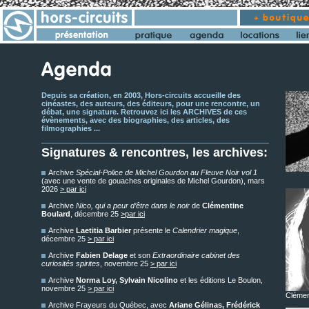
Depuis sa création, en 2003, Hors-circuits accueille des
cinéastes, des auteurs, des éditeurs, pour une rencontre, un
débat, une signature. Retrouvez ici les ARCHIVES de ces
évènements, avec des biographies, des articles, des
filmographies ...
Signatures & rencontres, les archives:
Archive
Spécial-Police de Michel Gourdon au Fleuve Noir vol 1
(avec une vente de gouaches originales de Michel Gourdon), mars
2026
> par ici
Archive
Nico, qui a peur d’être dans le noir
de
Clémentine
Boulard
, décembre 25
>par ici
Archive
Laetitia Barbier
présente le
Calendrier magique
,
décembre 25
> par ici
Archive
Fabien Delage
et son
Extraordinaire cabinet des
curiosités spirites
, novembre 25
> par ici
Archive
Norma Loy, Sylvain Nicolino
et les éditions Le Boulon,
novembre 25
> par ici
Clémen
Archive Frayeurs du Québec, avec
Ariane Gélinas, Frédérick